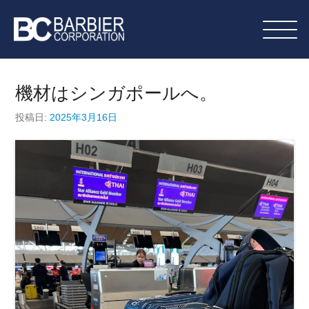
コ
ン
テ
バルビエコーポレーション株式
ン
会社｜デジウェーブレンタル・
ツ
機材はシンガポールへ。
へ
同時通訳機材運用・販売
投稿日:
2025年3月16日
ス
キ
ッ
プ