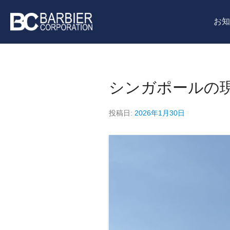
コ
メ
ン
お知
イ
テ
バルビエコーポレ
ン
ン
メ
ツ
ニ
ル・同時通訳機材
へ
シンガポールの
ュ
ス
ー
キ
投稿日:
2026年1月30日
ッ
プ