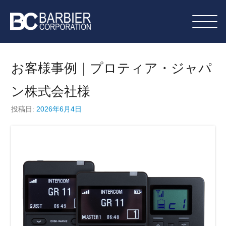
コ
ン
テ
バルビエコーポレーション株式
ン
会社｜デジウェーブレンタル・
ツ
お客様事例｜プロティア・ジャパ
へ
同時通訳機材運用・販売
ン株式会社様
ス
キ
投稿日:
2026年6月4日
ッ
プ